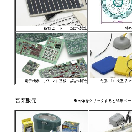
各種ヒーター 設計/製造
特
電子機器 プリント基板 設計/製造
樹脂/ゴム成型品/A
営業販売
※画像をクリックすると詳細ペー