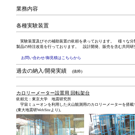
業務内容
各種実験装置
実験装置及びその補助装置の依頼を承っております。 様々な分野
製品の特注改造を行っております。 設計開発、販売を含む共同
お問い合わせ/御見積はこちらから
過去の納入/開発実績
(抜粋)
カロリーメーター設置用 回転架台
依頼元：東京大学 地震研究所
宇宙ミューオンを利用した火山観測用のカロリーメーターを搭載
(東大地震研WebSiteより)。