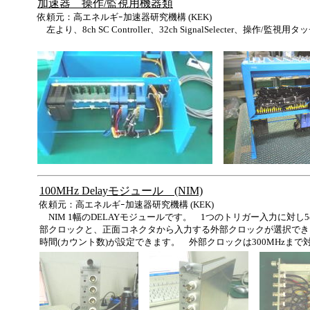
加速器 操作/監視用機器類
依頼元：高エネルギｰ加速器研究機構 (KEK)
左より、8ch SC Controller、32ch SignalSelecter、操作/監
100MHz Delayモジュール (NIM)
依頼元：高エネルギｰ加速器研究機構 (KEK)
NIM 1幅のDELAYモジュールです。 1つのトリガー入力に対し5c
部クロックと、正面コネクタから入力する外部クロックが選択でき
時間(カウント数)が設定できます。 外部クロックは300MHzまで