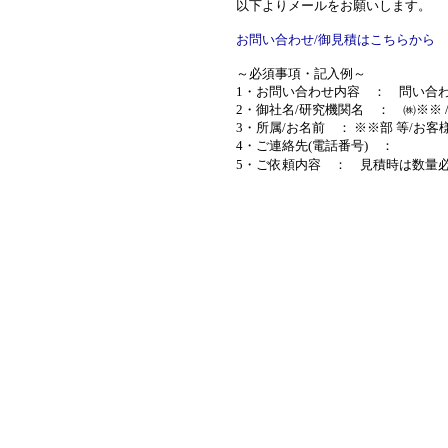
以下よりメールをお願いします。
お問い合わせ/御見積はこちらから
～必須事項・記入例～
1・お問い合わせ内容 ： 問い合わせ
2・御社名/研究機関名 ： ㈱※※ /
3・所属/お名前 ： ※※部 等/お
4・ご連絡先(電話番号) ：
5・ご依頼内容 ： 見積時は数量