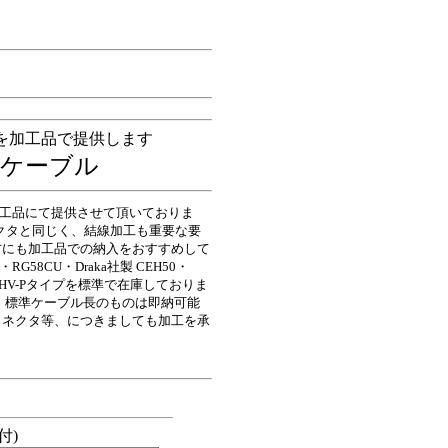
を加工品で提供します
軸ケーブル
工品にて提供させて頂いておりま
クタと同じく、結線加工も重要な要
方にも加工品での納入をおすすめして
・RG58CU・
Draka社製 CEH50
・
HV-Pタイプを標準で在庫しておりま
 標準ケーブル長のものは即納可能
コネクタ等、につきましても加工を承
。
付)