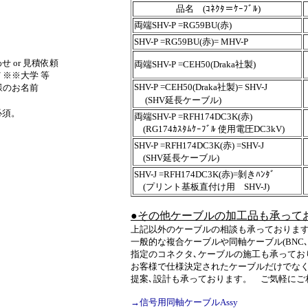
品名 (ｺﾈｸﾀ＝ｹｰﾌﾞﾙ)
両端SHV-P =RG59BU(赤)
SHV-P =RG59BU(赤)= MHV-P
 or 見積依頼
両端SHV-P =CEH50(Draka社製)
 ※※大学 等
SHV-P =CEH50(Draka社製)= SHV-J
客様のお名前
(SHV延長ケーブル)
必須。
両端SHV-P =RFH174DC3K(赤)
(RG174ｶｽﾀﾑｹｰﾌﾞﾙ 使用電圧DC3kV)
SHV-P =RFH174DC3K(赤) =SHV-J
(SHV延長ケーブル)
SHV-J =RFH174DC3K(赤)=剝きﾊﾝﾀﾞ
(プリント基板直付け用 SHV-J)
●その他ケーブルの加工品も承って
上記以外のケーブルの相談も承っておりま
一般的な複合ケーブルや同軸ケーブル(BNC､SM
指定のコネクタ､ケーブルの施工も承ってお
お客様で仕様決定されたケーブルだけでなく
提案､設計も承っております。 ご気軽にご
→信号用同軸ケーブルAssy