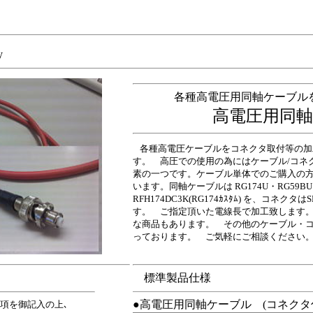
y
各種高電圧用同軸ケーブル
高電圧用同
各種高電圧ケーブルをコネクタ取付等の加
す。 高圧での使用の為にはケーブル/コネ
素の一つです。ケーブル単体でのご購入の
います。同軸ケーブルは RG174U・RG59BU
RFH174DC3K(RG174ｶｽﾀﾑ)
を、コネクタはS
す。 ご指定頂いた電線長で加工致します。
な商品もあります。 その他のケーブル・
っております。 ご気軽にご相談ください
標準製品仕様
●高電圧用同軸ケーブル (コネクタ
項を御記入の上､